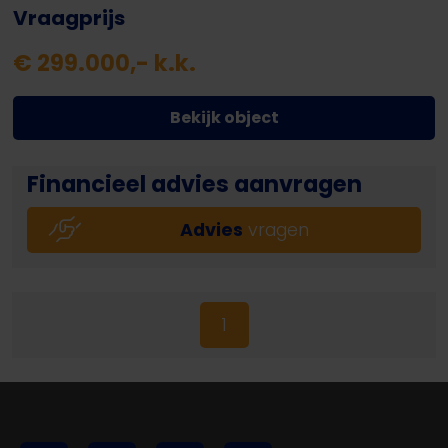
Vraagprijs
€ 299.000,- k.k.
Bekijk object
Financieel advies aanvragen
Advies
vragen
1