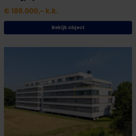
€ 189.000,- k.k.
Bekijk object