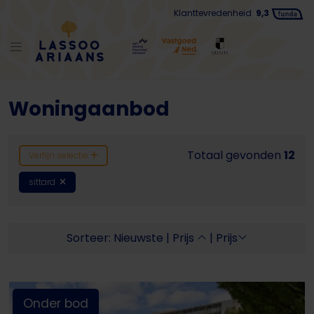
Klanttevredenheid
9,3
Woningaanbod
Totaal gevonden
12
Verfijn selectie
sittard
Sorteer:
Nieuwste
|
Prijs
|
Prijs
Onder bod