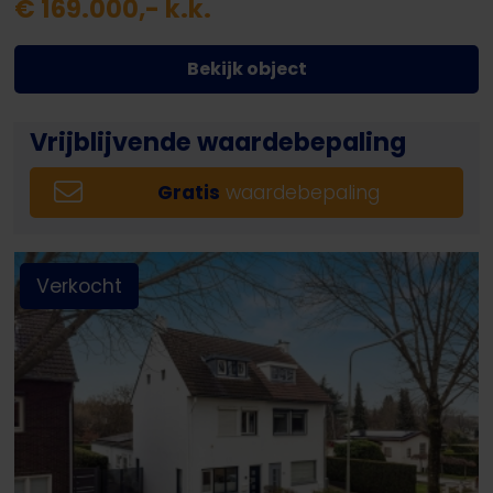
€ 169.000,- k.k.
Bekijk object
Vrijblijvende waardebepaling
Gratis
waardebepaling
Verkocht