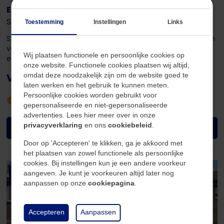
Eisenhowerstraat 561
Sittard
Toestemming
Instellingen
Links
Starters opgelet! Welkom aan de Eisenhowerstraat 561 – een
verrassend ruim appartement waar comfortabel wonen en
Wij plaatsen functionele en persoonlijke cookies op
een centrale ligging perfect...
onze website. Functionele cookies plaatsen wij altijd,
Vraagprijs
omdat deze noodzakelijk zijn om de website goed te
laten werken en het gebruik te kunnen meten.
Persoonlijke cookies worden gebruikt voor
€ 169.000,- k.k.
gepersonaliseerde en niet-gepersonaliseerde
advertenties. Lees hier meer over in onze
privacyverklaring
en ons
cookiebeleid
.
Bekijk object
Door op 'Accepteren' te klikken, ga je akkoord met
het plaatsen van zowel functionele als persoonlijke
cookies. Bij instellingen kun je een andere voorkeur
Verkocht
aangeven. Je kunt je voorkeuren altijd later nog
aanpassen op onze
cookiepagina
.
Accepteren
Aanpassen