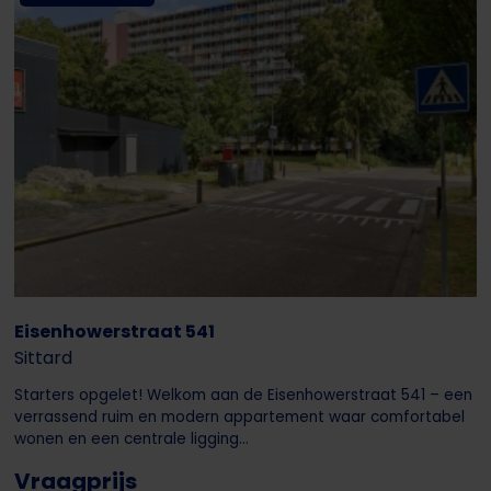
Eisenhowerstraat 541
Sittard
Starters opgelet! Welkom aan de Eisenhowerstraat 541 – een
verrassend ruim en modern appartement waar comfortabel
wonen en een centrale ligging...
Vraagprijs