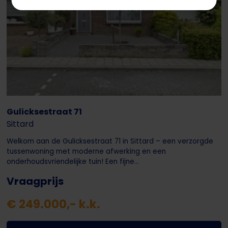
Gulicksestraat 71
Sittard
Welkom aan de Gulicksestraat 71 in Sittard – een verzorgde
tussenwoning met moderne afwerking en een
onderhoudsvriendelijke tuin! Een fijne...
Vraagprijs
€ 249.000,- k.k.