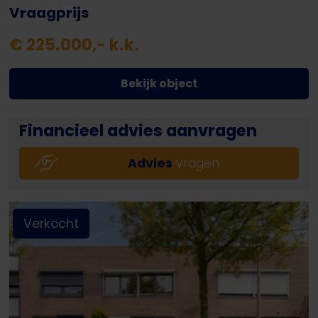
Vraagprijs
€ 225.000,- k.k.
Bekijk object
Financieel advies aanvragen
Advies
vragen
Verkocht