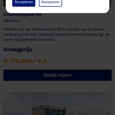
Accepteren
Aanpassen
Vrieheidepark 119
Heerlen
Welkom aan de Vrieheidepark 119 in Heerlen. Op de tiende
verdieping van een verzorgd appartementencomplex ligt dit
ruime appartement met een...
Vraagprijs
€ 179.000,- k.k.
Bekijk object