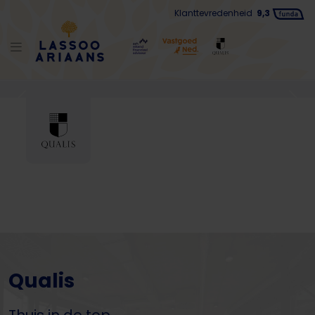
Klanttevredenheid
9,3
€ 850.000
k.k.
Meerssen
Bekijk object
Qualis