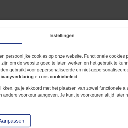
Instellingen
en persoonlijke cookies op onze website. Functionele cookies pl
zijn om de website goed te laten werken en het gebruik te kun
den gebruikt voor gepersonaliseerde en niet-gepersonaliseerde
rivacyverklaring
en ons
cookiebeleid
.
likken, ga je akkoord met het plaatsen van zowel functionele al
een andere voorkeur aangeven. Je kunt je voorkeuren altijd late
fsmakelaardij
Vastgoed advies
 bedrijfspand
Zakelijk
Aanpassen
spand verkopen
Agrarisch