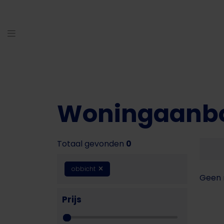
Woningaanb
Totaal gevonden
0
obbicht
Geen 
Prijs