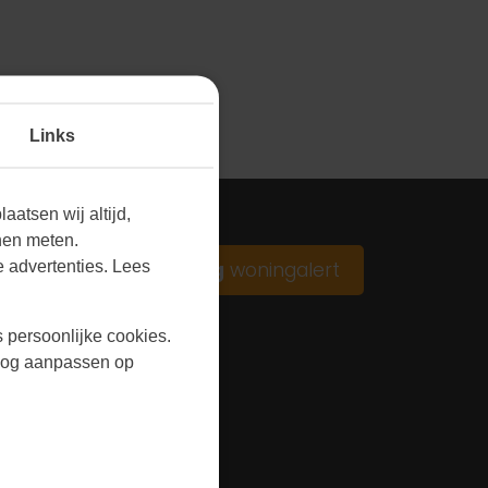
Links
aatsen wij altijd,
nen meten.
 advertenties. Lees
Ontvang
woningalert
s persoonlijke cookies.
r nog aanpassen op