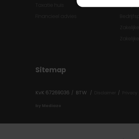
Taxatie huis
Bedrijf
Financieel advies
Bedrijf
Zakelij
Zakelijk
Sitemap
KvK 67269036
BTW
Disclaimer
Privacy 
by Mediazo