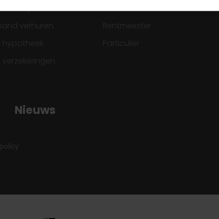
spand kopen
Grondzaken
spand verhuren
Rentmeester
ke hypotheek
Particulier
e verzekeringen
Nieuws
policy