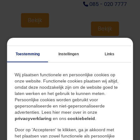
085 - 020 7777
Bekijk
Bekijk
Toestemming
Instellingen
Links
Wij plaatsen functionele en persoonlijke cookies op
onze website. Functionele cookies plaatsen wij altijd,
omdat deze noodzakelijk zijn om de website goed te
laten werken en het gebruik te kunnen meten.
Persoonlijke cookies worden gebruikt voor
gepersonaliseerde en niet-gepersonaliseerde
Maastricht
advertenties. Lees hier meer over in onze
Wilhelminasingel 70,
privacyverklaring
en ons
cookiebeleid
.
Maastricht
Door op 'Accepteren' te klikken, ga je akkoord met
085 - 020 7777
het plaatsen van zowel functionele als persoonlijke