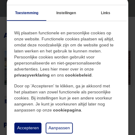
- Energielabel E;
Bouw
- Recente CV-installatie;
Toestemming
Instellingen
Links
- Pand volledig v.v. hardhouten kozijnen met dubbele
Soort
Woningen
beglazing;
Type
Vrijstaand
Afbeeldingen
Wij plaatsen functionele en persoonlijke cookies op
- Te moderniseren met veel potentie;
onze website. Functionele cookies plaatsen wij altijd,
- Aanvaarding in overleg.
Bouwjaar
1935
omdat deze noodzakelijk zijn om de website goed te
laten werken en het gebruik te kunnen meten.
Persoonlijke cookies worden gebruikt voor
Indeling:
gepersonaliseerde en niet-gepersonaliseerde
advertenties. Lees hier meer over in onze
Energie
Souterrain:
privacyverklaring
en ons
cookiebeleid
.
Middels een trap in de hal, kom je uit in de inpandige,
Energielabel
E
Door op 'Accepteren' te klikken, ga je akkoord met
dubbele garage. Deze is ideaal als je graag sleutelt
het plaatsen van zowel functionele als persoonlijke
cookies. Bij instellingen kun je een andere voorkeur
CV-ketel
Combi
aan auto's, mede dankzij de smeerput in één van de
Bekijk alle +
aangeven. Je kunt je voorkeuren altijd later nog
garages.
aanpassen op onze
cookiepagina
.
CV-ketel eigendom
Ja
Plattegrond
CV-ketel brandstof
Gas
Begane grond:
Accepteren
Aanpassen
Via de overdekte zij-entree betreed je de woning.