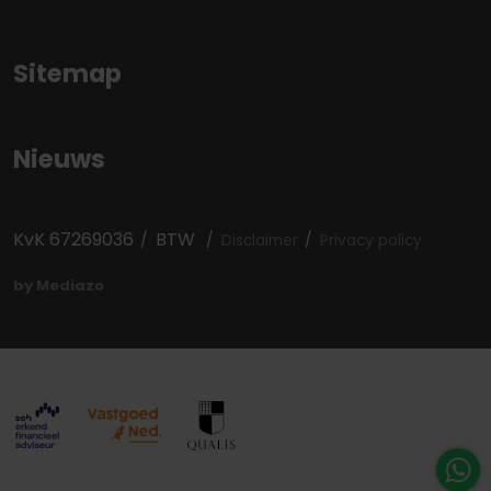
(eventueel) bijgevoegde plattegrond dient uitsluitend
als globale indicatie/visualisatie. Hieraan kunnen
Sitemap
uitdrukkelijk geen rechten worden ontleend.
De makelaar Ray van der Venne nodigt u uit voor een
Nieuws
bezichtiging.
.
KvK 67269036
BTW
Disclaimer
Privacy policy
by Mediazo