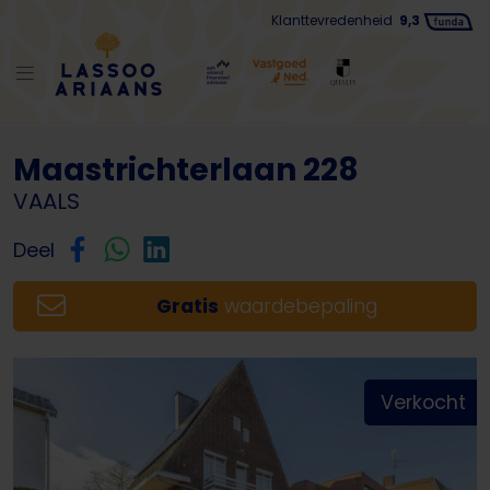
Klanttevredenheid
9,3
Terug naar lijst
Maastrichterlaan 228
VAALS
Deel
Gratis
waardebepaling
Verkocht