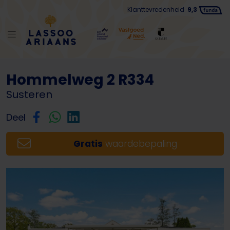
Klanttevredenheid
9,3
Terug naar lijst
Hommelweg 2 R334
Susteren
Deel
Gratis
waardebepaling