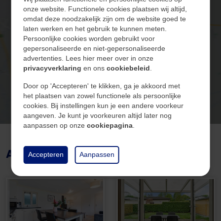
Bij binnenkomst in de recreatiewoning aan
onze website. Functionele cookies plaatsen wij altijd,
Hommelweg 2 R334 komt u in de entree aan de
omdat deze noodzakelijk zijn om de website goed te
Algemeen
laten werken en het gebruik te kunnen meten.
rechterzijde van de woning. Vanuit de entree heeft u
Persoonlijke cookies worden gebruikt voor
Klik hier om de kaart te
toegang tot een praktische meterkast en een gang
gepersonaliseerde en niet-gepersonaliseerde
Beschikbaarheid
In overleg
bekijken
advertenties. Lees hier meer over in onze
die leidt naar de verschillende vertrekken.
privacyverklaring
en ons
cookiebeleid
.
De ruime en lichte woonkamer, voorzien van
Door op 'Accepteren' te klikken, ga je akkoord met
het plaatsen van zowel functionele als persoonlijke
openslaande deuren naar de tuin en een
Bouw
cookies. Bij instellingen kun je een andere voorkeur
aangrenzende overkapping, vormt het hart van de
aangeven. Je kunt je voorkeuren altijd later nog
woning. Deze overkapping biedt een beschutte plek
Soort
Woningen
aanpassen op onze
cookiepagina
.
om ook bij minder weer van de buitenlucht te
Type
Vrijstaand
Afbeeldingen
genieten. De open keuken is modern en uitgerust met
Accepteren
Aanpassen
alle benodigde voorzieningen, waardoor koken een
Bouwjaar
2014
plezierige ervaring wordt.
De woning beschikt over 2 comfortabele
Energie
slaapkamers, ideaal voor familie en gasten. De