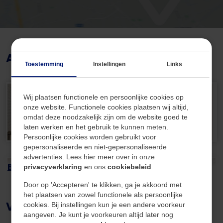
grootste ruimte beschikt over de c.v.-opstelling en
Bouw
heeft via een trap directe toegang tot de achtertuin.
Perfect als berging, hobbyruimte of extra opslag.
Soort
Woningen
Type
Vrijstaand
Afbeeldingen
Begane grond:
Toestemming
Instellingen
Links
Je komt binnen in een royale, lichte entree die direct
Bouwjaar
1978
een prettige indruk geeft. Vanuit hier bereik je het
souterrain, de eerste verdieping, de meterkast en het
Wij plaatsen functionele en persoonlijke cookies op
onze website. Functionele cookies plaatsen wij altijd,
modern betegelde toilet met hangcloset en
Energie
omdat deze noodzakelijk zijn om de website goed te
fonteintje.
laten werken en het gebruik te kunnen meten.
De openslaande deuren leiden naar de ruime
Persoonlijke cookies worden gebruikt voor
Energielabel
D
gepersonaliseerde en niet-gepersonaliseerde
woon-/eetkamer: een heerlijke leefruimte met veel
advertenties. Lees hier meer over in onze
CV-ketel
hr
lichtinval en een sfeervolle gashaard als warm
Bekijk alle +
privacyverklaring
en ons
cookiebeleid
.
middelpunt. Via de schuifpui loop je zo de achtertuin
CV-ketel eigendom
Ja
Door op 'Accepteren' te klikken, ga je akkoord met
in, waardoor binnen en buiten naadloos in elkaar
het plaatsen van zowel functionele als persoonlijke
Video's
CV-ketel bouwjaar
2009
overlopen.
cookies. Bij instellingen kun je een andere voorkeur
aangeven. Je kunt je voorkeuren altijd later nog
In de aanbouw is de keuken gesitueerd, de keuken in