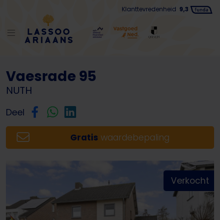
Klanttevredenheid
9,3
Terug naar lijst
Vaesrade 95
NUTH
Deel
Gratis
waardebepaling
Verkocht