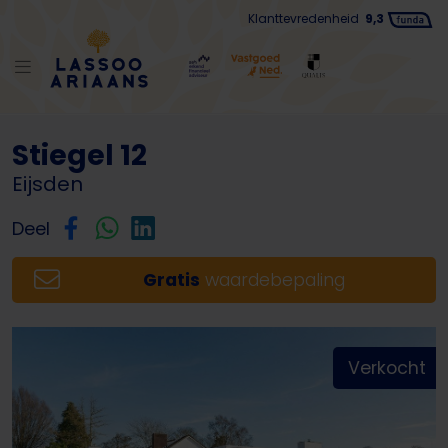
Klanttevredenheid
9,3
Terug naar lijst
Stiegel 12
Eijsden
Deel
Gratis
waardebepaling
Verkocht