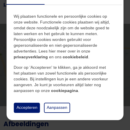
Woonopp.
213 m²
Lees volledig +
en comfort zoekt.
Perceelopp.
853 m²
Stiegel 12 is een unieke bungalow met uitzonderlijk
Wij plaatsen functionele en persoonlijke cookies op
veel ruimte, een aparte wooneenheid met eigen
onze website. Functionele cookies plaatsen wij altijd,
Inhoud
860 m³
omdat deze noodzakelijk zijn om de website goed te
voorzieningen en een prachtige tuin. Een woning die je
laten werken en het gebruik te kunnen meten.
Tuin oppervlakte
163 m²
gezien móét hebben. Neem contact met ons op voor
Persoonlijke cookies worden gebruikt voor
een bezichtiging en laat je verrassen door de
gepersonaliseerde en niet-gepersonaliseerde
advertenties. Lees hier meer over in onze
mogelijkheden!
Klik hier om de kaart te
privacyverklaring
en ons
cookiebeleid
.
Algemeen
bekijken
Door op 'Accepteren' te klikken, ga je akkoord met
Leuk om te weten
het plaatsen van zowel functionele als persoonlijke
• Bouwjaar 1968 (conform BAG);
Beschikbaarheid
In overleg
cookies. Bij instellingen kun je een andere voorkeur
• Perceeloppervlakte: 853 m² (conform kadaster);
aangeven. Je kunt je voorkeuren altijd later nog
aanpassen op onze
cookiepagina
.
• Woonoppervlakte ca. 213 m² (meetrapport
aanwezig);
Bouw
• Inhoud ca. 860 m³
Accepteren
Aanpassen
• Energielabel: 26 zonnepanelen en All-Electric
Soort
Woningen
Afbeeldingen
warmtepomp (bj. 2023);