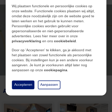
u de woning. De gehele bungalow is voorzien van een
Inhoud
121 m³
Wij plaatsen functionele en persoonlijke cookies op
stijlvolle visgraat PVC-vloer, wat zorgt voor een
onze website. Functionele cookies plaatsen wij altijd,
moderne en warme uitstraling. De woonkamer met
omdat deze noodzakelijk zijn om de website goed te
laten werken en het gebruik te kunnen meten.
gezellig zitgedeelte vormt het hart van de woning en
Persoonlijke cookies worden gebruikt voor
Algemeen
is voorzien van een airco-unit, zodat u hier het hele
gepersonaliseerde en niet-gepersonaliseerde
Klik hier om de kaart te
jaar door van een aangenaam binnenklimaat kunt
advertenties. Lees hier meer over in onze
Beschikbaarheid
In overleg
privacyverklaring
en ons
cookiebeleid
.
bekijken
genieten. De open eetkamer sluit naadloos aan op de
keuken, die van alle gemakken is voorzien, waaronder
Door op 'Accepteren' te klikken, ga je akkoord met
het plaatsen van zowel functionele als persoonlijke
een 4-pits gasfornuis, afzuigkap, combi-oven,
cookies. Bij instellingen kun je een andere voorkeur
koelkast, vaatwasser, wasbak en voldoende
Bouw
aangeven. Je kunt je voorkeuren altijd later nog
opberglades.
aanpassen op onze
cookiepagina
.
Soort
Woningen
Naast de keuken bevinden zich de meterkast en cv-
Accepteren
Aanpassen
Type
Vrijstaand
Afbeeldingen
ketel. Vanuit deze ruimte heeft u via schuifdeuren
toegang tot de slaapkamer en badkamer. De
Bouwjaar
2025
slaapkamer op de begane grond beschikt over twee
eenpersoonsbedden en handige bovenkastjes voor