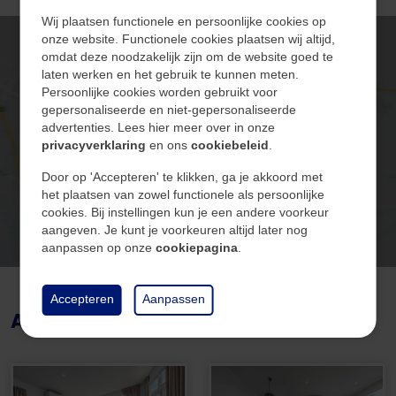
gezellige avonden of ontspannen middagen, vormt
Inhoud
165 m³
Wij plaatsen functionele en persoonlijke cookies op
het hart van de bungalow.
onze website. Functionele cookies plaatsen wij altijd,
Tuin oppervlakte
4 m²
omdat deze noodzakelijk zijn om de website goed te
laten werken en het gebruik te kunnen meten.
De keuken, grenzend aan de woonruimte, is uitgerust
Persoonlijke cookies worden gebruikt voor
met hoogwaardige apparaten, te noemen: 4-pits
gepersonaliseerde en niet-gepersonaliseerde
Klik hier om de kaart te
gasfornuis, combi-oven, afzuigkap, koelkast en
advertenties. Lees hier meer over in onze
Algemeen
privacyverklaring
en ons
cookiebeleid
.
bekijken
voldoende opslagmogelijkheden, ideaal voor het
bereiden van heerlijke maaltijden.
Door op 'Accepteren' te klikken, ga je akkoord met
Beschikbaarheid
In overleg
het plaatsen van zowel functionele als persoonlijke
cookies. Bij instellingen kun je een andere voorkeur
Voorzien van twee slaapkamers, respectievelijk:
aangeven. Je kunt je voorkeuren altijd later nog
- Slaapkamer 1: ca. 7m²
aanpassen op onze
cookiepagina
.
Bouw
- Slaapkamer 2: ca. 5m²
De badkamer is voorzien van een douchecabine,
Accepteren
Aanpassen
Soort
Woningen
Afbeeldingen
zwevend closet en wastafelmeubel.
Type
Vrijstaand
Deze bungalow gaat over in de natuurlijke schoonheid
Bouwjaar
2021
van zijn omgeving, met grote ramen en deuren die