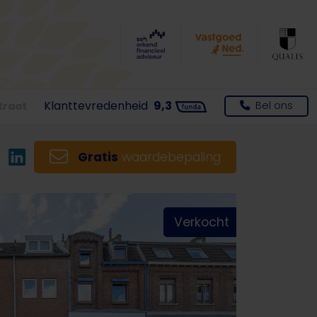
Klanttevredenheid
9,3
Bel ons
traat
Gratis
waardebepaling
Verkocht