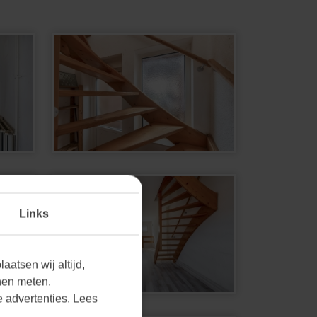
 een
Nee
Nee
Nee
ig en
Links
2211
aatsen wij altijd,
nen meten.
 koper
 advertenties. Lees
fende
Nee