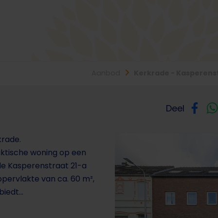
Aanbod
Kerkrade - Kasperens
Deel
krade.
ktische woning op een
de Kasperenstraat 21-a
pervlakte van ca. 60 m²,
iedt...