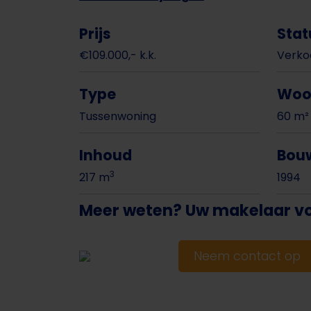
Prijs
Stat
€109.000,- k.k.
Verko
Type
Woo
Tussenwoning
60 m²
Inhoud
Bou
3
217 m
1994
Meer weten? Uw makelaar voor
Neem contact op