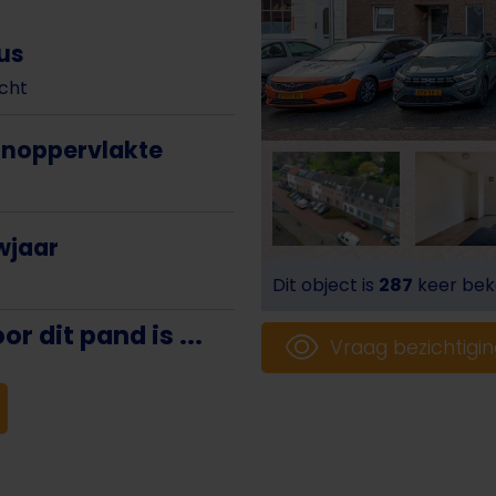
us
cht
noppervlakte
wjaar
Dit object is
287
keer bek
 dit pand is ...
Vraag bezichtigi