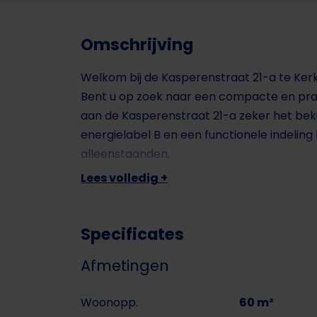
Omschrijving
Welkom bij de Kasperenstraat 21-a te Ker
Bent u op zoek naar een compacte en prak
aan de Kasperenstraat 21-a zeker het bek
energielabel B en een functionele indeling
alleenstaanden.
Lees volledig +
De woning is gelegen in een rustige woon
vervoer en uitvalswegen binnen handberei
Specificates
PROJECTNOTARIS: Burgemeestre & Partner
Afmetingen
Leuk om te weten:
Woonopp.
60 m²
- Bouwjaar: 1994 (conform BAG);