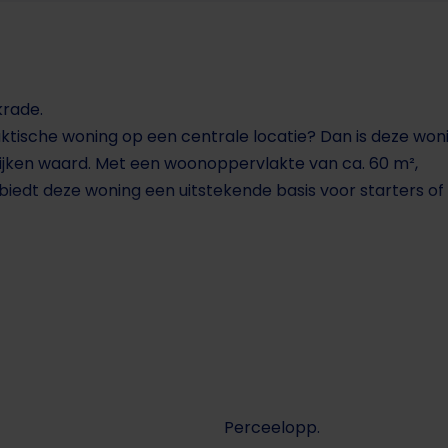
krade.
tische woning op een centrale locatie? Dan is deze won
ijken waard. Met een woonoppervlakte van ca. 60 m²,
 biedt deze woning een uitstekende basis voor starters of
omgeving met diverse voorzieningen zoals winkels, openb
k.
s Notariaat
Perceelopp.