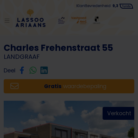
Klanttevredenheid
9,3
Terug naar lijst
Charles Frehenstraat 55
LANDGRAAF
Deel
Gratis
waardebepaling
Verkocht