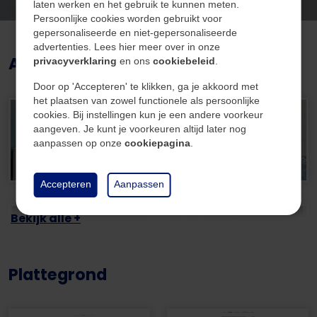
Omgeving
laten werken en het gebruik te kunnen meten.
Persoonlijke cookies worden gebruikt voor
De Charles Frehenstraat is gelegen in Waubach met
Soort
Woningen
gepersonaliseerde en niet-gepersonaliseerde
een prettige en kindvriendelijke woonomgeving. In de
advertenties. Lees hier meer over in onze
Type
Hoekwoning
Afbeeldingen
directe nabijheid bevinden zich winkels, scholen,
privacyverklaring
en ons
cookiebeleid
.
sportvoorzieningen en openbaar vervoer. Ook
Bouwjaar
1970
Door op 'Accepteren' te klikken, ga je akkoord met
natuur- en recreatiegebieden zijn eenvoudig
het plaatsen van zowel functionele als persoonlijke
cookies. Bij instellingen kun je een andere voorkeur
bereikbaar. De ligging ten opzichte van uitvalswegen
aangeven. Je kunt je voorkeuren altijd later nog
richting Heerlen, Kerkrade en Duitsland maakt dit een
aanpassen op onze
cookiepagina
.
Energie
praktische woonlocatie.
CV-ketel
Combi
Accepteren
Aanpassen
Indeling:
CV-ketel eigendom
Ja
Bekijk alle +
Niveau 0:
CV-ketel brandstof
Gas
Ruime berging met sectionaal poort gelegen aan de
Plattegrond
CV-ketel warmwater
Ja
voorzijde van het pand.
Via de overdekte entree bereikt u de ontvangsthal
met garderobe, vernieuwde meterkast en een