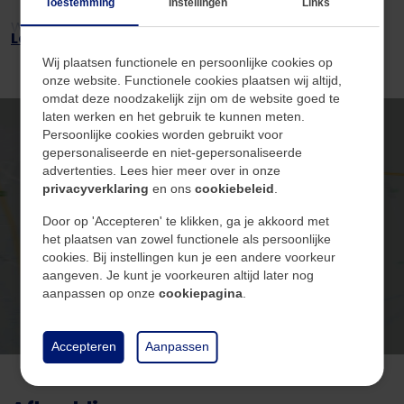
Toestemming
Instellingen
Links
Woonopp.
90 m²
Lees volledig +
Leuk om te weten:
Inhoud
278 m³
Wij plaatsen functionele en persoonlijke cookies op
- Bouwjaar 1970 (conform BAG);
onze website. Functionele cookies plaatsen wij altijd,
- Woonoppervlakte ca. 90 m²;
omdat deze noodzakelijk zijn om de website goed te
- Voorzien van hardhouten kozijnen met dubbele
laten werken en het gebruik te kunnen meten.
Persoonlijke cookies worden gebruikt voor
beglazing;
Algemeen
gepersonaliseerde en niet-gepersonaliseerde
- Grote raampartijen zorgen voor een prettige en
advertenties. Lees hier meer over in onze
natuurlijke lichtinval;
privacyverklaring
en ons
cookiebeleid
.
Beschikbaarheid
In overleg
Klik hier om de kaart te
- Gezellig balkon met vrij uitzicht;
Door op 'Accepteren' te klikken, ga je akkoord met
bekijken
- Voldoende parkeergelegenheid rondom het
het plaatsen van zowel functionele als persoonlijke
cookies. Bij instellingen kun je een andere voorkeur
complex;
Bouw
aangeven. Je kunt je voorkeuren altijd later nog
- VvE-bijdrage (excl. stookkosten) circa € 125,45 per
aanpassen op onze
cookiepagina
.
maand (appartement en berging);
Soort
Woningen
- Centrale ligging nabij winkels, station en
Accepteren
Aanpassen
uitvalswegen;
Type
Appartement
- Aanvaarding in overleg.
Bouwjaar
1970