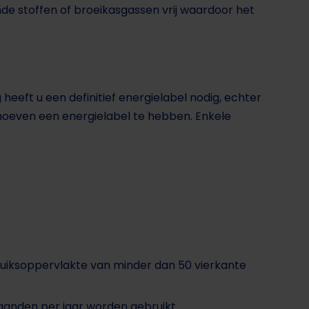
nde stoffen of broeikasgassen vrij waardoor het
eeft u een definitief energielabel nodig, echter
n hoeven een energielabel te hebben. Enkele
iksoppervlakte van minder dan 50 vierkante
anden per jaar worden gebruikt.