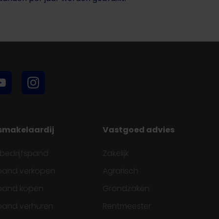
fsmakelaardij
Vastgoed advies
 bedrijfspand
Zakelijk
spand verkopen
Agrarisch
spand kopen
Grondzaken
spand verhuren
Rentmeester