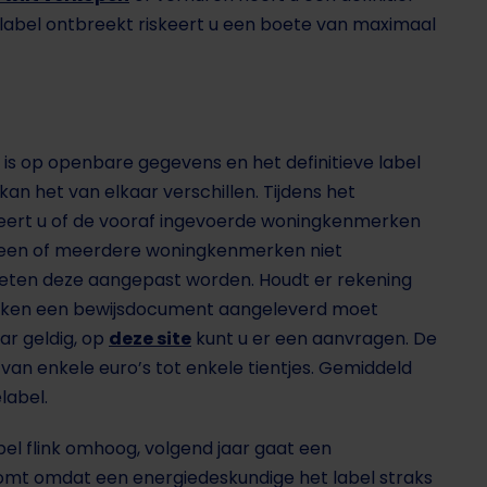
f label ontbreekt riskeert u een boete van maximaal
is op openbare gegevens en het definitieve label
an het van elkaar verschillen. Tijdens het
oleert u of de vooraf ingevoerde woningkenmerken
r een of meerdere woningkenmerken niet
eten deze aangepast worden. Houdt er rekening
rken een bewijsdocument aangeleverd moet
aar geldig, op
deze site
kunt u er een aanvragen. De
van enkele euro’s tot enkele tientjes. Gemiddeld
label.
bel flink omhoog, volgend jaar gaat een
komt omdat een energiedeskundige het label straks