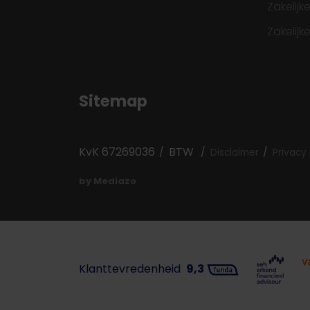
Zakelij
Zakelijk
Sitemap
KvK 67269036
BTW
Disclaimer
Privacy 
by Mediazo
Klanttevredenheid
9,3