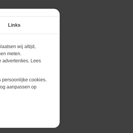
Links
aatsen wij altijd,
nen meten.
 advertenties. Lees
s persoonlijke cookies.
r nog aanpassen op