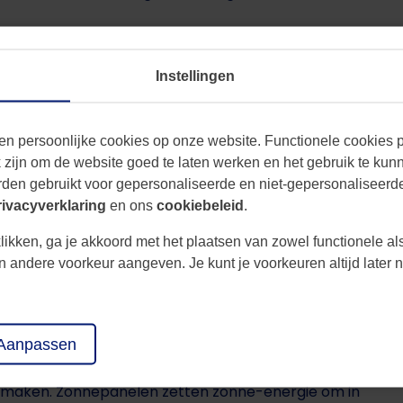
label verbeteren?
Instellingen
unt u uw woning energiezuiniger maken. Een beter
ierekening en voor een hogere waarde van uw
en persoonlijke cookies op onze website. Functionele cookies pl
te verbeteren kunt u een maatwerkadviseur
zijn om de website goed te laten werken en het gebruik te kun
 onderzoek doen naar energiebesparende
den gebruikt voor gepersonaliseerde en niet-gepersonaliseerde
rivacyverklaring
en ons
cookiebeleid
.
likken, ga je akkoord met het plaatsen van zowel functionele al
 meerdere maatregelen nemen. Zo kunt u het dak,
een andere voorkeur aangeven. Je kunt je voorkeuren altijd late
woning goed isoleren. Hoe hoger de isolatiewaarde
iple glas voor het beste resultaat. Door minder
abel ook verbeterd. Een hybride warmtepomp
oor gebruik te maken van een hybride warmtepomp
Aanpassen
ebruik van zonnepanelen op het dak is ook een
e maken. Zonnepanelen zetten zonne-energie om in