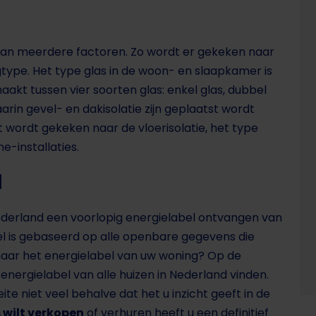
van meerdere factoren. Zo wordt er gekeken naar
type. Het type glas in de woon- en slaapkamer is
akt tussen vier soorten glas: enkel glas, dubbel
aarin gevel- en dakisolatie zijn geplaatst wordt
ordt gekeken naar de vloerisolatie, het type
e-installaties.
l
Nederland een voorlopig energielabel ontvangen van
bel is gebaseerd op alle openbare gegevens die
d naar het energielabel van uw woning? Op de
energielabel van alle huizen in Nederland vinden.
ite niet veel behalve dat het u inzicht geeft in de
 wilt verkopen
of verhuren heeft u een definitief