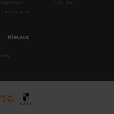
ke hypotheek
Particulier
e verzekeringen
Nieuws
policy