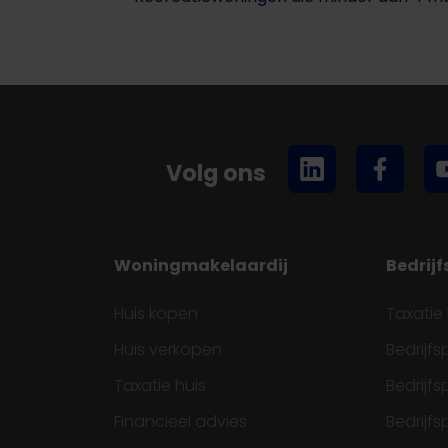
Volg ons
Woningmakelaardij
Bedrij
Huis kopen
Taxatie
Huis verkopen
Bedrijf
Taxatie huis
Bedrijf
Financieel advies
Bedrijf