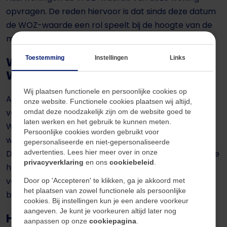
opvragen. De reden hiervoor is dat sinds deze datum
de WOZ-waarde een rol speelt bij de hoogte van de
maandelijkse huur die een huurder moet betalen.
Wat is het belang van een juiste
Toestemming
Instellingen
Links
WOZ-waarde?
Wij plaatsen functionele en persoonlijke cookies op
Als woningbezitter betaal je belasting aan de hand
onze website. Functionele cookies plaatsen wij altijd,
van de WOZ-waarde. Als je huis dus een te hoge
omdat deze noodzakelijk zijn om de website goed te
laten werken en het gebruik te kunnen meten.
WOZ-waarde krijgt toegekend betaal je als
Persoonlijke cookies worden gebruikt voor
woningbezitter te veel belasting aan de staat.
gepersonaliseerde en niet-gepersonaliseerde
Daarnaast worden
hypotheken
door de bank aan de
advertenties. Lees hier meer over in onze
privacyverklaring
en ons
cookiebeleid
.
hand van de WOZ-waarde verstrekt. Zelfs bij het
verstrekken van een tweede hypotheek vraagt de
Door op 'Accepteren' te klikken, ga je akkoord met
het plaatsen van zowel functionele als persoonlijke
bank meestal alleen om de WOZ-beschikking.
cookies. Bij instellingen kun je een andere voorkeur
aangeven. Je kunt je voorkeuren altijd later nog
Het Eigenwoningforfait
aanpassen op onze
cookiepagina
.