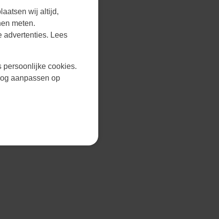
aatsen wij altijd,
nen meten.
 advertenties. Lees
s persoonlijke cookies.
r nog aanpassen op