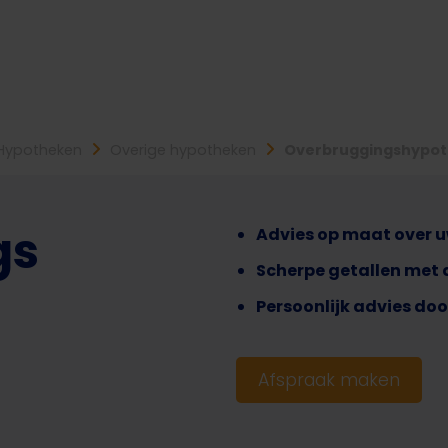
Hypotheken
Overige hypotheken
Overbruggingshypo
gs
Advies op maat over 
Scherpe getallen met 
Persoonlijk advies doo
Afspraak maken