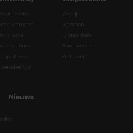
 bedrijfspand
Zakelijk
spand verkopen
Agrarisch
spand kopen
Grondzaken
spand verhuren
Rentmeester
ke hypotheek
Particulier
e verzekeringen
Nieuws
policy