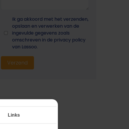
Ik ga akkoord met het verzenden,
opslaan en verwerken van de
ingevulde gegevens zoals
omschreven in de privacy policy
van Lassoo.
Verzend
Links