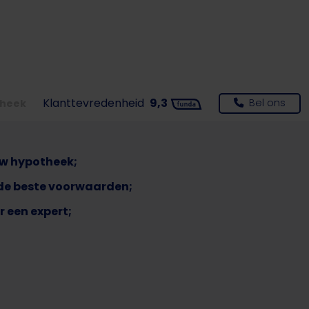
Klanttevredenheid
9,3
Bel ons
theek
uw hypotheek;
de beste voorwaarden;
r een expert;