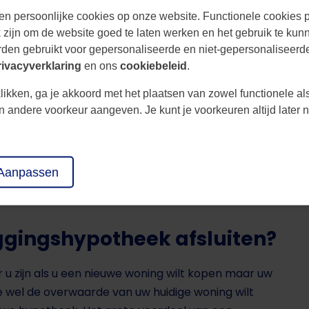
 afgesloten in combinatie met een reguliere
en persoonlijke cookies op onze website. Functionele cookies pl
zijn om de website goed te laten werken en het gebruik te kun
t op elk moment kosteloos aflossen.
den gebruikt voor gepersonaliseerde en niet-gepersonaliseerde
ssingsvrije hypotheek vorm waardoor u alleen
rivacyverklaring
en ons
cookiebeleid
.
likken, ga je akkoord met het plaatsen van zowel functionele al
 reguliere hypotheek. Dit komt doordat de bank
een andere voorkeur aangeven. Je kunt je voorkeuren altijd late
or omstandigheden de overbruggingshypotheek niet
els een opslag bovenop de reguliere
Aanpassen
heek is afgelost vervalt de renteopslag en
gingshypotheek afsluiten?
u zijn als u een nieuwe woning wilt kopen maar uw
je wel de overwaarde van uw huidige woning wilt