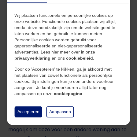
betalen. Een vergunning voor tijdelijk verhuur op
grond van de leegstandwet kost € 156,90 (2023).
Wij plaatsen functionele en persoonlijke cookies op
Daarbovenop komen nog kosten voor het in
onze website. Functionele cookies plaatsen wij altijd,
behandeling nemen van de aanvraag.
omdat deze noodzakelijk zijn om de website goed te
laten werken en het gebruik te kunnen meten.
Persoonlijke cookies worden gebruikt voor
gepersonaliseerde en niet-gepersonaliseerde
advertenties. Lees hier meer over in onze
Duur van leegstandwet
privacyverklaring
en ons
cookiebeleid
.
Door op 'Accepteren' te klikken, ga je akkoord met
Na het in ontvangst nemen van de vergunning
het plaatsen van zowel functionele als persoonlijke
kunt u deze 5 jaar gebruiken. Houd er rekening
cookies. Bij instellingen kun je een andere voorkeur
mee dat uw woning voor heel deze periode in de
aangeven. Je kunt je voorkeuren altijd later nog
aanpassen op onze
cookiepagina
.
verkoop moet staan. Zijn de 5 jaar verstreken en
heeft u nog geen koper gevonden? Dan is het niet
meer mogelijk om de vergunning voor tijdelijk
Accepteren
Aanpassen
verhuur nog een keer aan te vragen. Het is wel
mogelijk om deze voor een andere woning aan te