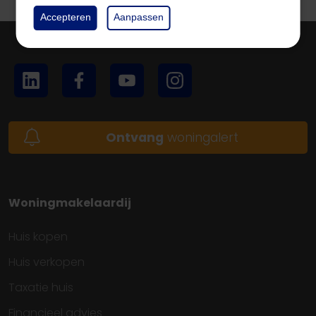
Accepteren
Aanpassen
Ontvang
woningalert
Woningmakelaardij
Huis kopen
Huis verkopen
Taxatie huis
Financieel advies