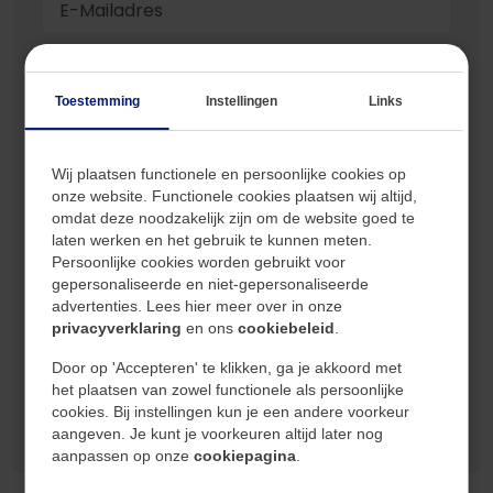
Toestemming
Instellingen
Links
Wij plaatsen functionele en persoonlijke cookies op
onze website. Functionele cookies plaatsen wij altijd,
omdat deze noodzakelijk zijn om de website goed te
laten werken en het gebruik te kunnen meten.
Persoonlijke cookies worden gebruikt voor
Ik ga akkoord met het verzenden, opslaan
gepersonaliseerde en niet-gepersonaliseerde
en verwerken van de ingevulde gegevens
advertenties. Lees hier meer over in onze
zoals omschreven in de privacy policy van
privacyverklaring
en ons
cookiebeleid
.
Lassoo.
Door op 'Accepteren' te klikken, ga je akkoord met
het plaatsen van zowel functionele als persoonlijke
Verzend
cookies. Bij instellingen kun je een andere voorkeur
aangeven. Je kunt je voorkeuren altijd later nog
aanpassen op onze
cookiepagina
.